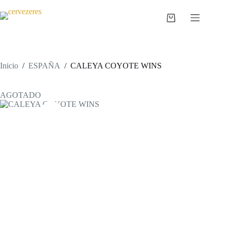
Saltar
al
Carro
contenido
de
compra
Inicio
/
ESPAÑA
/
CALEYA COYOTE WINS
AGOTADO