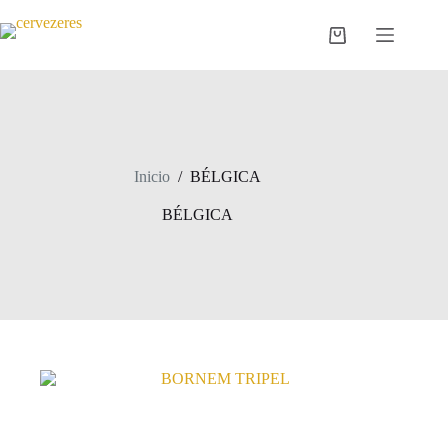
Saltar
al
Carro
contenido
de
compra
Inicio
/
BÉLGICA
BÉLGICA