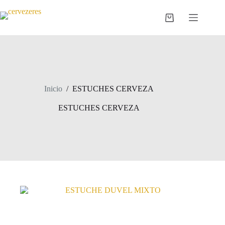
Saltar
al
Carro
contenido
de
compra
Inicio
/
ESTUCHES CERVEZA
ESTUCHES CERVEZA