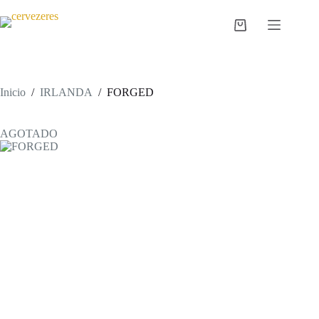
Saltar
al
Carro
contenido
de
compra
Inicio
/
IRLANDA
/
FORGED
AGOTADO