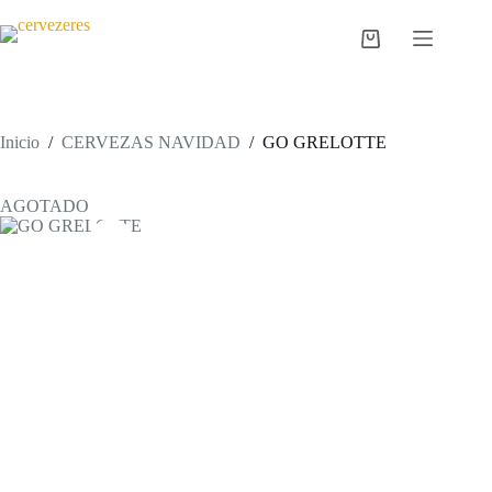
Saltar
al
Carro
contenido
de
compra
Inicio
/
CERVEZAS NAVIDAD
/
GO GRELOTTE
AGOTADO