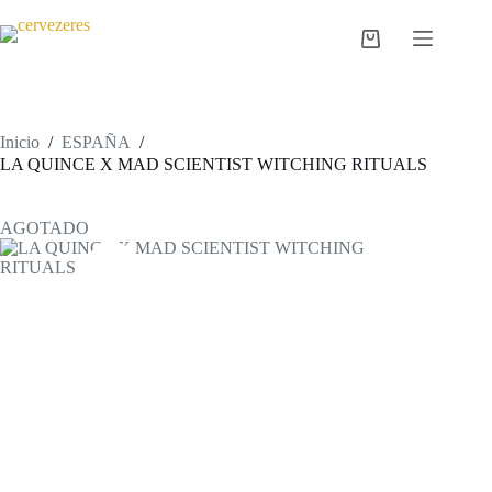
Saltar
al
Carro
contenido
de
compra
Inicio
/
ESPAÑA
/
LA QUINCE X MAD SCIENTIST WITCHING RITUALS
AGOTADO