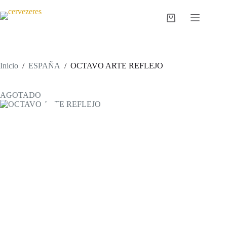
Saltar
al
Carro
contenido
de
compra
Inicio
/
ESPAÑA
/
OCTAVO ARTE REFLEJO
AGOTADO