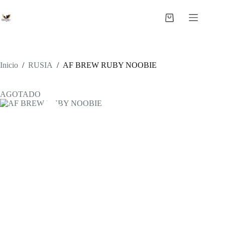
Saltar
al
Carro
contenido
de
compra
Inicio
/
RUSIA
/
AF BREW RUBY NOOBIE
AGOTADO