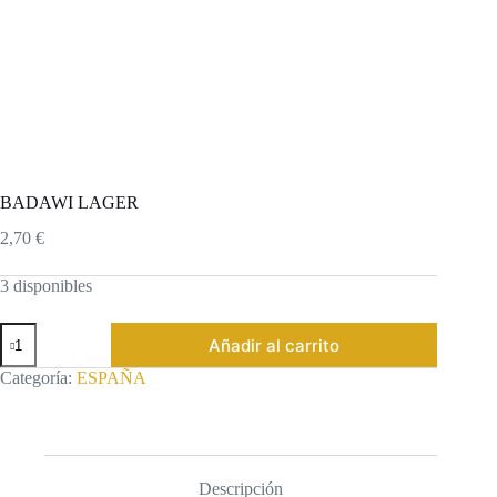
BADAWI LAGER
2,70
€
3 disponibles
BADAWI
Añadir al carrito
LAGER
cantidad
Categoría:
ESPAÑA
Descripción