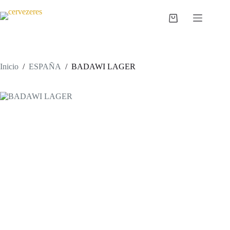
Saltar
al
Carro
contenido
de
compra
Inicio
/
ESPAÑA
/
BADAWI LAGER