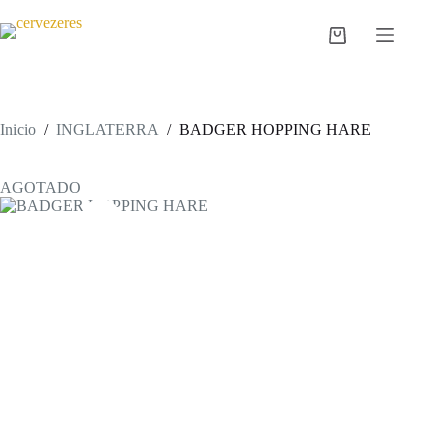
Saltar
al
Carro
contenido
de
compra
Inicio
/
INGLATERRA
/
BADGER HOPPING HARE
AGOTADO