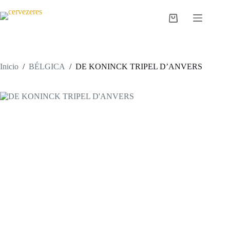
Saltar
al
Carro
contenido
de
compra
Inicio
/
BÉLGICA
/
DE KONINCK TRIPEL D’ANVERS