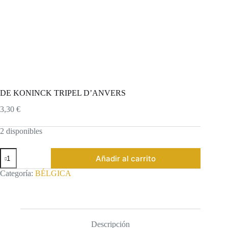
DE KONINCK TRIPEL D’ANVERS
3,30
€
2 disponibles
DE
Añadir al carrito
KONINCK
TRIPEL
Categoría:
BÉLGICA
D'ANVERS
cantidad
Descripción