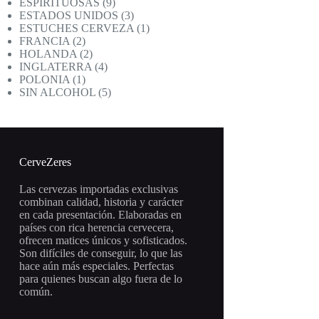
productos
9
ESPIRITUOSAS
9
productos
3
ESTADOS UNIDOS
3
productos
1
ESTUCHES CERVEZA
1
2
producto
FRANCIA
2
productos
2
HOLANDA
2
productos
4
INGLATERRA
4
1
productos
POLONIA
1
producto
5
SIN ALCOHOL
5
productos
CerveZeres
Las cervezas importadas exclusivas
combinan calidad, historia y carácter
en cada presentación. Elaboradas en
países con rica herencia cervecera,
ofrecen matices únicos y sofisticados.
Son difíciles de conseguir, lo que las
hace aún más especiales. Perfectas
para quienes buscan algo fuera de lo
común.