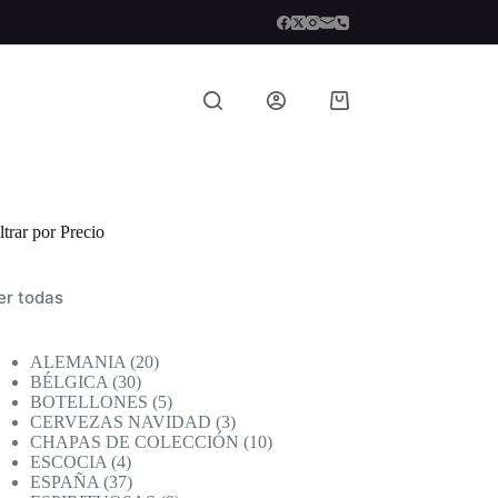
Carro
de
compra
ltrar por Precio
er todas
20
ALEMANIA
20
30
productos
BÉLGICA
30
productos
5
BOTELLONES
5
productos
3
CERVEZAS NAVIDAD
3
productos
10
CHAPAS DE COLECCIÓN
10
4
productos
ESCOCIA
4
productos
37
ESPAÑA
37