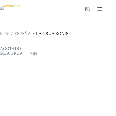
Saltar
al
Carro
contenido
de
compra
Inicio
/
ESPAÑA
/
LA GRÚA RONIN
AGOTADO