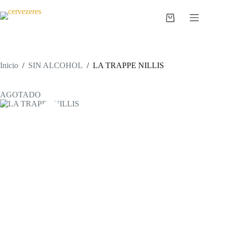
Saltar
al
Carro
contenido
de
compra
Inicio
/
SIN ALCOHOL
/
LA TRAPPE NILLIS
AGOTADO