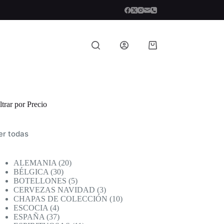
Carro
de
compra
ltrar por Precio
er todas
20
ALEMANIA
20
30
productos
BÉLGICA
30
productos
5
BOTELLONES
5
productos
3
CERVEZAS NAVIDAD
3
productos
10
CHAPAS DE COLECCIÓN
10
4
productos
ESCOCIA
4
productos
37
ESPAÑA
37