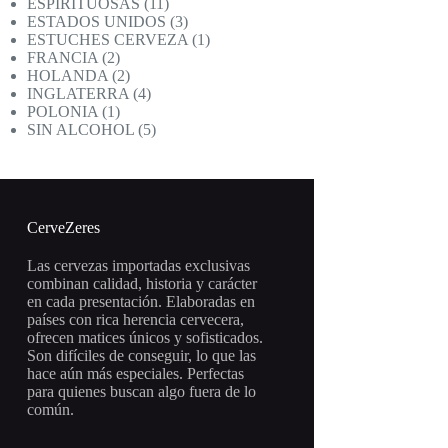
productos
11
ESPIRITUOSAS
11
productos
3
ESTADOS UNIDOS
3
productos
1
ESTUCHES CERVEZA
1
2
producto
FRANCIA
2
productos
2
HOLANDA
2
productos
4
INGLATERRA
4
1
productos
POLONIA
1
producto
5
SIN ALCOHOL
5
productos
CerveZeres
Las cervezas importadas exclusivas
combinan calidad, historia y carácter
en cada presentación. Elaboradas en
países con rica herencia cervecera,
ofrecen matices únicos y sofisticados.
Son difíciles de conseguir, lo que las
hace aún más especiales. Perfectas
para quienes buscan algo fuera de lo
común.