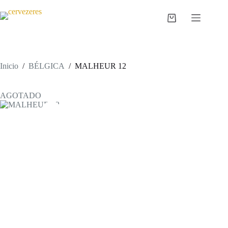
Saltar
al
Carro
contenido
de
compra
Inicio
/
BÉLGICA
/
MALHEUR 12
AGOTADO