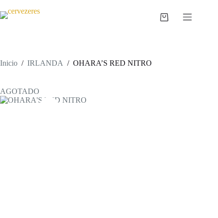
Saltar
al
Carro
contenido
de
compra
Inicio
/
IRLANDA
/
OHARA’S RED NITRO
AGOTADO