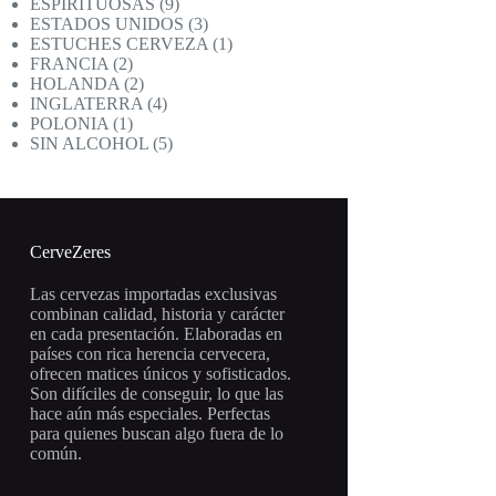
productos
9
ESPIRITUOSAS
9
productos
3
ESTADOS UNIDOS
3
productos
1
ESTUCHES CERVEZA
1
2
producto
FRANCIA
2
productos
2
HOLANDA
2
productos
4
INGLATERRA
4
1
productos
POLONIA
1
producto
5
SIN ALCOHOL
5
productos
CerveZeres
Las cervezas importadas exclusivas
combinan calidad, historia y carácter
en cada presentación. Elaboradas en
países con rica herencia cervecera,
ofrecen matices únicos y sofisticados.
Son difíciles de conseguir, lo que las
hace aún más especiales. Perfectas
para quienes buscan algo fuera de lo
común.