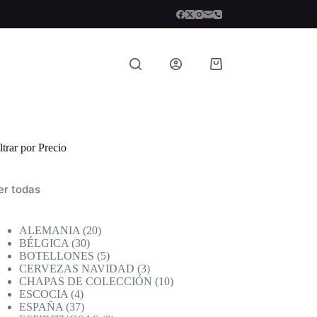
Carro
de
compra
ltrar por Precio
er todas
20
ALEMANIA
20
30
productos
BÉLGICA
30
productos
5
BOTELLONES
5
productos
3
CERVEZAS NAVIDAD
3
productos
10
CHAPAS DE COLECCIÓN
10
4
productos
ESCOCIA
4
productos
37
ESPAÑA
37