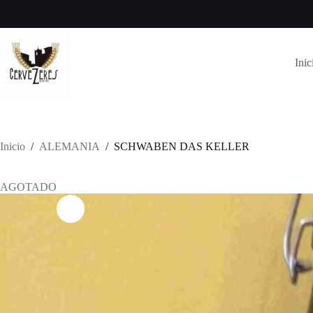
Saltar
al
contenido
Inic
Inicio
/
ALEMANIA
/
SCHWABEN DAS KELLER
AGOTADO