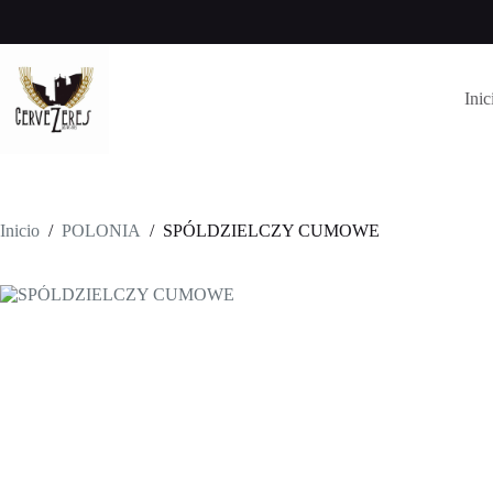
Saltar
al
contenido
Inic
Inicio
/
POLONIA
/
SPÓLDZIELCZY CUMOWE