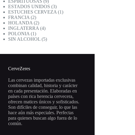
productos
9
ESPIRITUOSAS
9
productos
3
ESTADOS UNIDOS
3
productos
1
ESTUCHES CERVEZA
1
2
producto
FRANCIA
2
productos
2
HOLANDA
2
productos
4
INGLATERRA
4
1
productos
POLONIA
1
producto
5
SIN ALCOHOL
5
productos
CerveZeres
Las cervezas importadas exclusivas
combinan calidad, historia y carácter
en cada presentación. Elaboradas en
países con rica herencia cervecera,
ofrecen matices únicos y sofisticados.
Son difíciles de conseguir, lo que las
hace aún más especiales. Perfectas
para quienes buscan algo fuera de lo
común.