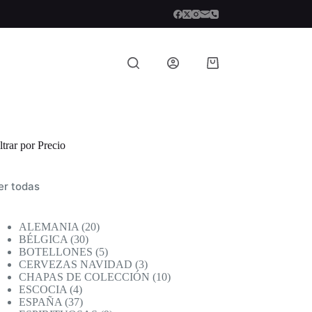
Carro
de
compra
ltrar por Precio
er todas
20
ALEMANIA
20
30
productos
BÉLGICA
30
productos
5
BOTELLONES
5
productos
3
CERVEZAS NAVIDAD
3
productos
10
CHAPAS DE COLECCIÓN
10
4
productos
ESCOCIA
4
productos
37
ESPAÑA
37