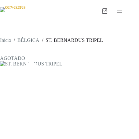
Saltar
al
Carro
contenido
de
compra
Inicio
/
BÉLGICA
/
ST. BERNARDUS TRIPEL
AGOTADO