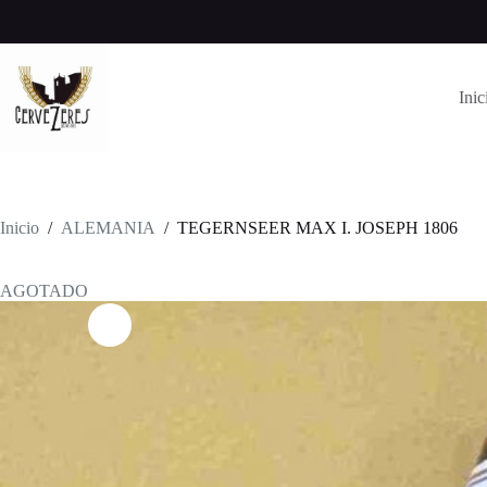
Saltar
al
contenido
Inic
Inicio
/
ALEMANIA
/
TEGERNSEER MAX I. JOSEPH 1806
AGOTADO