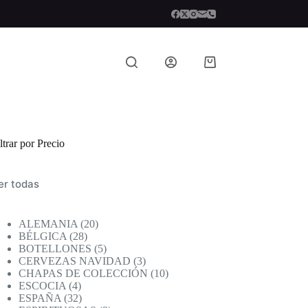
Carro
de
compra
ltrar por Precio
er todas
20
ALEMANIA
20
28
productos
BÉLGICA
28
productos
5
BOTELLONES
5
productos
3
CERVEZAS NAVIDAD
3
productos
10
CHAPAS DE COLECCIÓN
10
4
productos
ESCOCIA
4
productos
32
ESPAÑA
32