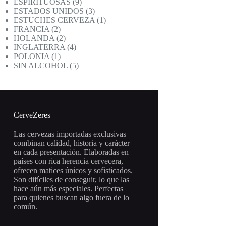
productos
9
ESPIRITUOSAS
9
productos
3
ESTADOS UNIDOS
3
productos
1
ESTUCHES CERVEZA
1
2
producto
FRANCIA
2
productos
2
HOLANDA
2
productos
4
INGLATERRA
4
1
productos
POLONIA
1
producto
5
SIN ALCOHOL
5
productos
CerveZeres
Las cervezas importadas exclusivas
combinan calidad, historia y carácter
en cada presentación. Elaboradas en
países con rica herencia cervecera,
ofrecen matices únicos y sofisticados.
Son difíciles de conseguir, lo que las
hace aún más especiales. Perfectas
para quienes buscan algo fuera de lo
común.