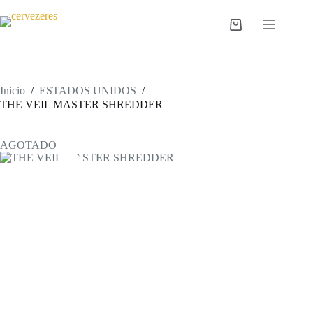
Saltar
al
Carro
contenido
de
compra
Inicio
/
ESTADOS UNIDOS
/
THE VEIL MASTER SHREDDER
AGOTADO