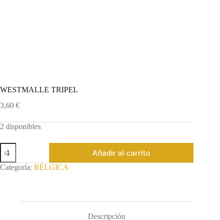
WESTMALLE TRIPEL
3,60
€
2 disponibles
WESTMALLE
Añadir al carrito
TRIPEL
cantidad
Categoría:
BÉLGICA
Descripción