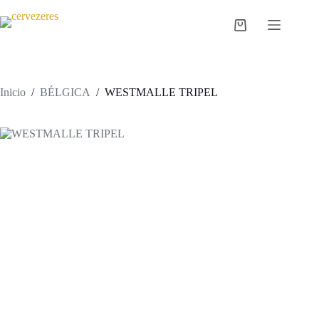
Saltar
al
Carro
contenido
de
compra
Inicio
/
BÉLGICA
/
WESTMALLE TRIPEL