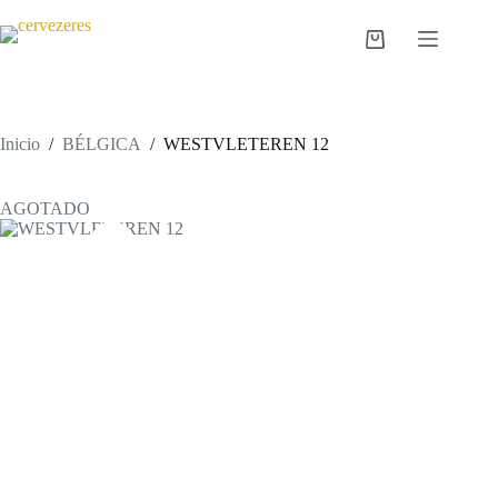
Saltar
al
Carro
contenido
de
compra
Inicio
/
BÉLGICA
/
WESTVLETEREN 12
AGOTADO