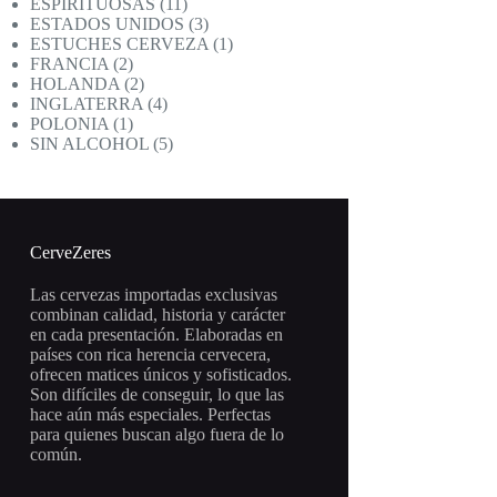
productos
11
ESPIRITUOSAS
11
productos
3
ESTADOS UNIDOS
3
productos
1
ESTUCHES CERVEZA
1
2
producto
FRANCIA
2
productos
2
HOLANDA
2
productos
4
INGLATERRA
4
1
productos
POLONIA
1
producto
5
SIN ALCOHOL
5
productos
CerveZeres
Las cervezas importadas exclusivas
combinan calidad, historia y carácter
en cada presentación. Elaboradas en
países con rica herencia cervecera,
ofrecen matices únicos y sofisticados.
Son difíciles de conseguir, lo que las
hace aún más especiales. Perfectas
para quienes buscan algo fuera de lo
común.