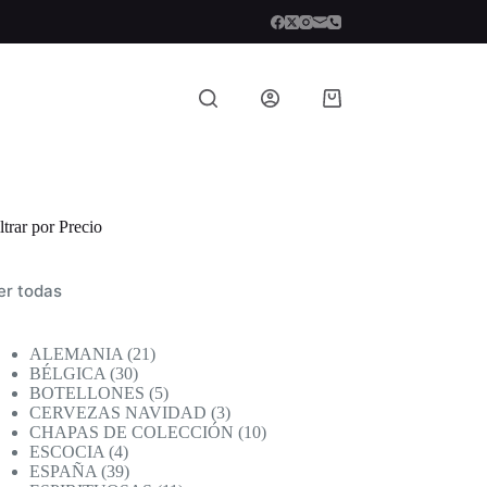
Carro
de
compra
ltrar por Precio
er todas
21
ALEMANIA
21
30
productos
BÉLGICA
30
productos
5
BOTELLONES
5
productos
3
CERVEZAS NAVIDAD
3
productos
10
CHAPAS DE COLECCIÓN
10
4
productos
ESCOCIA
4
productos
39
ESPAÑA
39