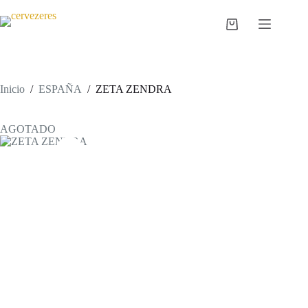
Saltar
al
Carro
contenido
de
compra
Inicio
/
ESPAÑA
/
ZETA ZENDRA
AGOTADO