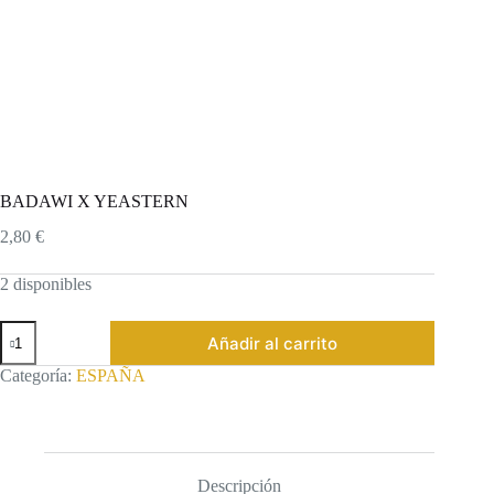
BADAWI X YEASTERN
2,80
€
2 disponibles
BADAWI
Añadir al carrito
X
YEASTERN
Categoría:
ESPAÑA
cantidad
Descripción