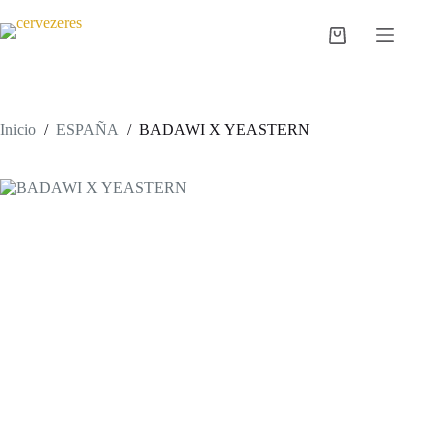
Saltar
al
Carro
contenido
de
compra
Inicio
/
ESPAÑA
/
BADAWI X YEASTERN