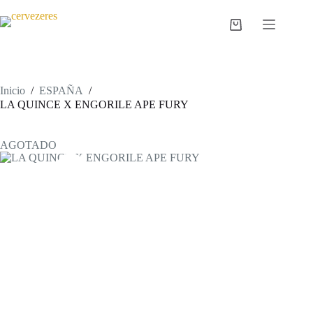
Saltar
al
Carro
contenido
de
compra
Inicio
/
ESPAÑA
/
LA QUINCE X ENGORILE APE FURY
AGOTADO