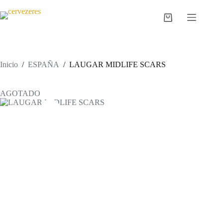
Saltar
al
Carro
contenido
de
compra
Inicio
/
ESPAÑA
/
LAUGAR MIDLIFE SCARS
AGOTADO