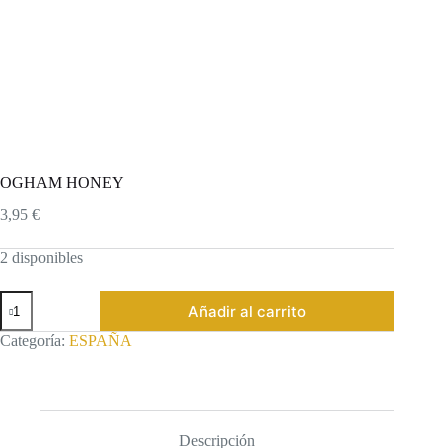
OGHAM HONEY
3,95
€
2 disponibles
OGHAM
Añadir al carrito
HONEY
cantidad
Categoría:
ESPAÑA
Descripción