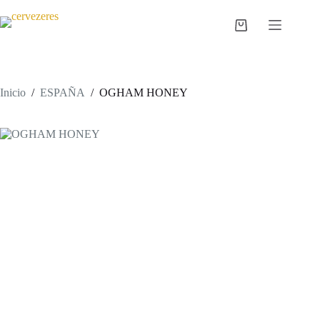
Saltar
al
Carro
contenido
de
compra
Inicio
/
ESPAÑA
/
OGHAM HONEY