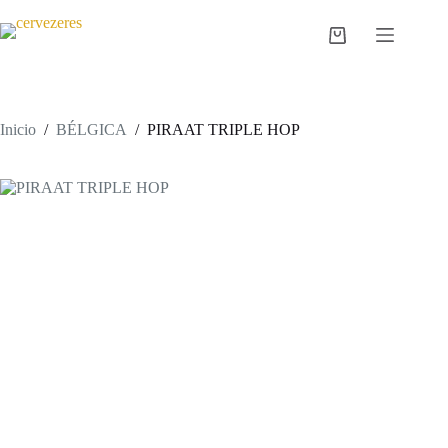
Saltar
al
Carro
contenido
de
compra
Inicio
/
BÉLGICA
/
PIRAAT TRIPLE HOP