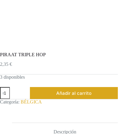
PIRAAT TRIPLE HOP
2,35
€
3 disponibles
PIRAAT
Añadir al carrito
TRIPLE
HOP
Categoría:
BÉLGICA
cantidad
Descripción