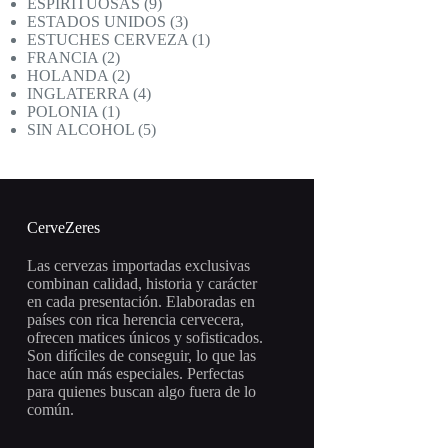
productos
9
ESPIRITUOSAS
9
productos
3
ESTADOS UNIDOS
3
productos
1
ESTUCHES CERVEZA
1
2
producto
FRANCIA
2
productos
2
HOLANDA
2
productos
4
INGLATERRA
4
1
productos
POLONIA
1
producto
5
SIN ALCOHOL
5
productos
CerveZeres
Las cervezas importadas exclusivas
combinan calidad, historia y carácter
en cada presentación. Elaboradas en
países con rica herencia cervecera,
ofrecen matices únicos y sofisticados.
Son difíciles de conseguir, lo que las
hace aún más especiales. Perfectas
para quienes buscan algo fuera de lo
común.