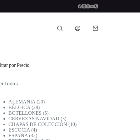
Carro
de
compra
ltrar por Precio
er todas
20
ALEMANIA
20
28
productos
BÉLGICA
28
productos
5
BOTELLONES
5
productos
3
CERVEZAS NAVIDAD
3
productos
10
CHAPAS DE COLECCIÓN
10
4
productos
ESCOCIA
4
productos
32
ESPAÑA
32